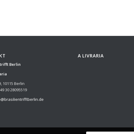
KT
A LIVRARIA
trifft Berlin
aria
9, 10115 Berlin
+49 30 28095519
o@brasilientrifftberlin.de