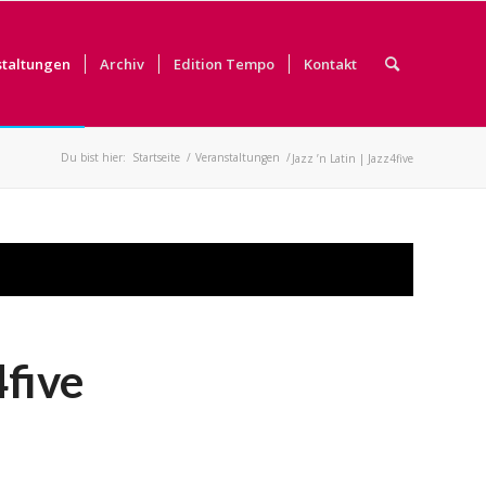
staltungen
Archiv
Edition Tempo
Kontakt
Du bist hier:
Startseite
/
Veranstaltungen
/
Jazz ’n Latin | Jazz4five
4five