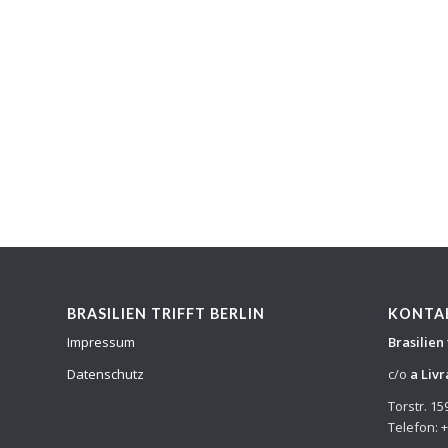
BRASILIEN TRIFFT BERLIN
KONTA
Impressum
Brasilien 
Datenschutz
c/o
a Livr
Torstr. 15
Telefon: 