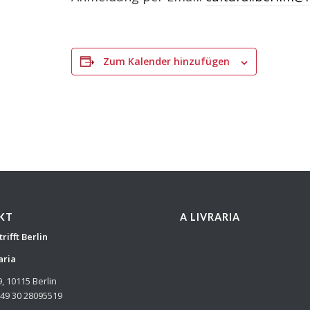
Zum Kalender hinzufügen
KT
A LIVRARIA
trifft Berlin
aria
9, 10115 Berlin
+49 30 28095519