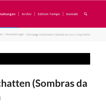
staltungen
Archiv
Edition Tempo
Kontakt
ite
/
Veranstaltungen
/
Vernissage Lichtschatten (Sombras da Luz) | Limpo Rocha
chatten (Sombras da
a