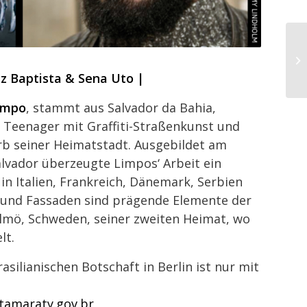
iz Baptista & Sena Uto |
impo
, stammt aus Salvador da Bahia,
ls Teenager mit Graffiti-Straßenkunst und
b seiner Heimatstadt. Ausgebildet am
vador überzeugte Limpos‘ Arbeit ein
in Italien, Frankreich, Dänemark, Serbien
und Fassaden sind prägende Elemente der
lmö, Schweden, seiner zweiten Heimat, wo
lt.
asilianischen Botschaft in Berlin ist nur mit
itamaraty.gov.br