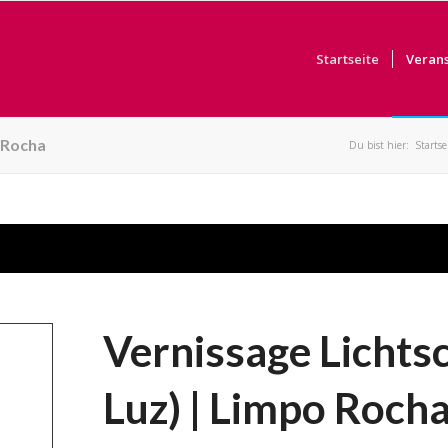
Startseite
Veran
 Rocha
Du bist hier:
Startse
Vernissage Lichts
Luz) | Limpo Roch