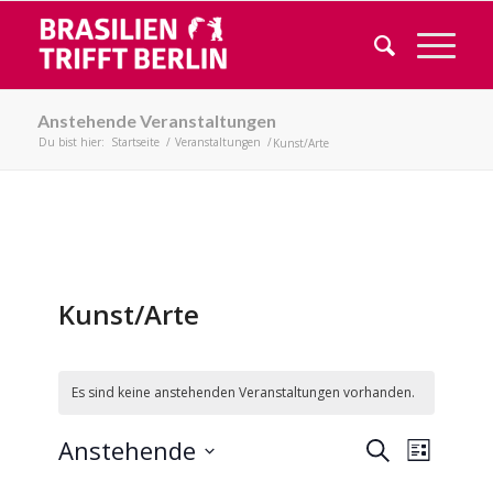
Anstehende Veranstaltungen
Du bist hier:
Startseite
/
Veranstaltungen
/
Kunst/Arte
Kunst/Arte
Es sind keine anstehenden Veranstaltungen vorhanden.
Veransta
Verans
Anstehende
Suche
Liste
Ansicht
Suche
Datum