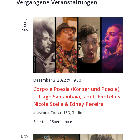
Naviga
Vergangene Veranstaltungen
wählen.
und
Ansichte
DEZ.
Navigati
3
2022
Dezember 3, 2022 @ 19:30
Corpo e Poesia (Körper und Poesie)
| Tiago Samambaia, Jabuti Fontelles,
Nicole Stella & Edney Pereira
a Livraria
Torstr. 159, Berlin
Eintritt auf Spendenbasis
NOV.